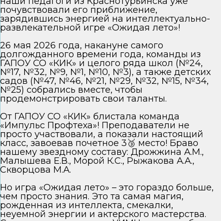
наши педагоги из Краснотурьинска уже
почувствовали его приближение,
зарядившись энергией на интеллектуально-
развлекательной игре «Ожидая лето»!
26 мая 2026 года, накануне самого
долгожданного времени года, команды из
ГАПОУ СО «КИК» и целого ряда школ (№24,
№17, №32, №9, №1, №10, №3), а также детских
садов (№47, №46, №21, №29, №32, №15, №34,
№25) собрались вместе, чтобы
продемонстрировать свои таланты.
От ГАПОУ СО «КИК» блистала команда
«Импульс Профтеха»! Преподаватели не
просто участвовали, а показали настоящий
класс, завоевав почетное 3🥉 место! Браво
нашему звездному составу: Дрожжина А.М.,
Малышева Е.В., Морой К.С., Рыжакова А.А.,
Скворцова М.А.
Но игра «Ожидая лето» – это гораздо больше,
чем просто знания. Это та самая магия,
рожденная из интеллекта, смекалки,
неуемной энергии и актерского мастерства.