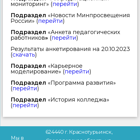
мониторинг» (
перейти
)
Подраздел
«Новости Минпросвещения
России» (
перейти
)
Подраздел
«Анкета педагогических
работников
»
(
перейти
)
Результаты анкетирования на 20.10.2023
(
скачать
)
Подраздел
«Карьерное
моделирование» (
перейти
)
Подраздел
«Программа развития»
(
перейти
)
Подраздел
«История колледжа»
(
перейти
)
624440 г. Краснотурьинск,
Мы в