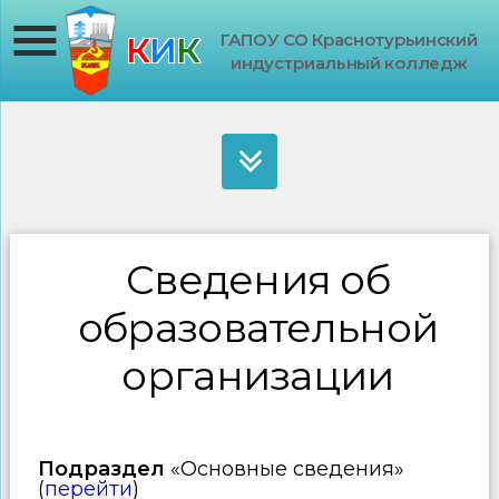
ГАПОУ СО Краснотурьинский
К
И
К
индустриальный колледж
Сведения об
образовательной
организации
Подраздел
«Основные сведения»
(
перейти
)